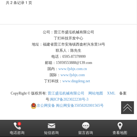
共 2 条记录 1 页
公司：晋江市盛泓机械有限公司
丁灯科技开发中心
地址：福建省晋江市安海镇西畲村兴东里14号
联系人：陈先生
电话：0595-87379999
邮箱：15959553888@139.com
国内：
www.fjshjx.com.cn
国际：
www.fjshjx.com
丁灯科技：
www.dingdeng.net
CopyRight © 版权所有:
晋江盛泓机械有限公司
网站地图
XML
备案
号:
闽ICP备2023022238号-3
京公网安备
闽公网安备35058202001565号
电话咨询
短信咨询
留言咨询
查看地图